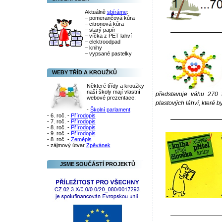
Aktuálně
sbíráme
:
– pomerančová kůra
– citronová kůra
– starý papír
– víčka z PET lahví
– elektroodpad
– knihy
– vypsané pastelky
WEBY TŘÍD A KROUŽKŮ
Některé třídy a kroužky
naší školy mají vlastní
představuje váhu 270 
webové prezentace:
plastových láhví, které b
-
Školní parlament
- 6. roč. -
Přírodopis
- 7. roč. -
Přírodopis
- 8. roč. -
Přírodopis
- 9. roč. -
Přírodopis
- 8. roč. -
Zeměpis
- zájmový útvar
Zpěvánek
JSME SOUČÁSTÍ PROJEKTŮ