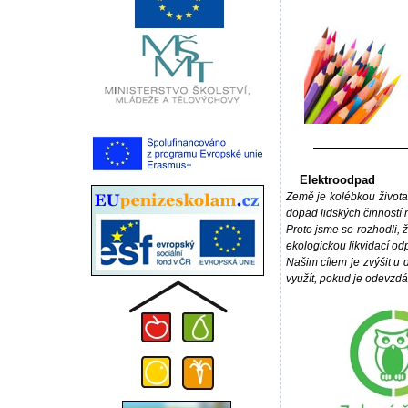
Elektroodpad
Země je kolébkou života
dopad lidských činností n
Proto jsme se rozhodli, 
ekologickou likvidací od
Našim cílem je zvýšit u 
využít, pokud je odevzd