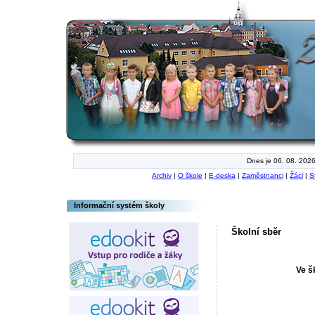
Dnes je 06. 08. 2026
Archiv
|
O škole
|
E-deska
|
Zaměstnanci
|
Žáci
|
S
Informační systém školy
Školní sběr
Ve š