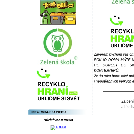
Závěrem bychom vás chtě
POKUD DOMA MÁTE 
HO DONÉST DO ŠKO
KONTEJNERŮ.
2x do roka bude také po
i nepotřebných velkých el
Za pení
a hluch
INFORMACE O WEBU
Návštěvnost webu