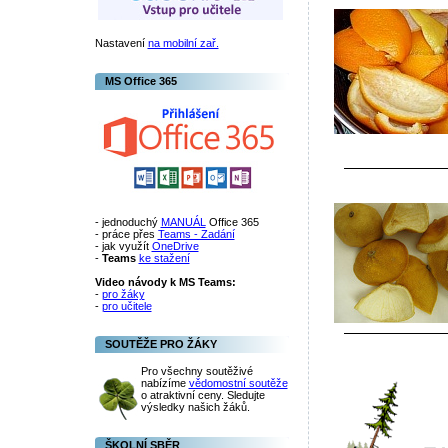
Nastavení
na mobilní zař.
MS Office 365
- jednoduchý
MANUÁL
Office 365
- práce přes
Teams - Zadání
- jak využít
OneDrive
-
Teams
ke stažení
Video návody k MS Teams:
-
pro žáky
-
pro učitele
SOUTĚŽE PRO ŽÁKY
Pro všechny soutěživé
nabízíme
vědomostní soutěže
o atraktivní ceny. Sledujte
výsledky našich žáků.
ŠKOLNÍ SBĚR