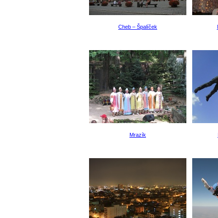
Cheb – Špalíček
Mrazík