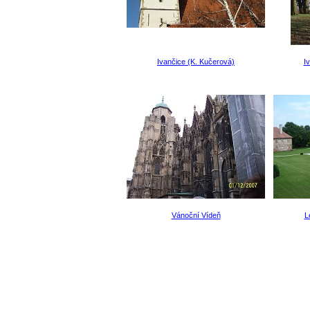
Ivančice (K. Kučerová)
I
Vánoční Vídeň
L