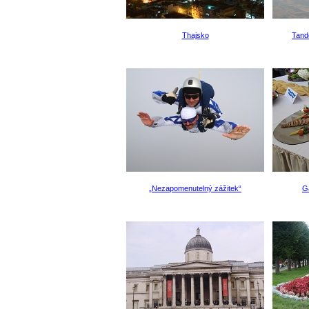
Thajsko
Tand
„Nezapomenutelný zážitek“
G