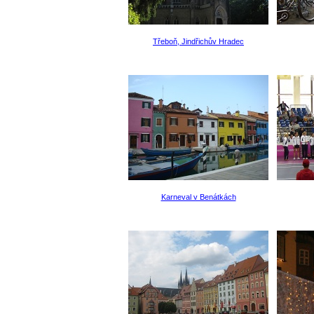
Třeboň, Jindřichův Hradec
Karneval v Benátkách