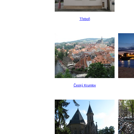
Třeboň
Český Krumlov