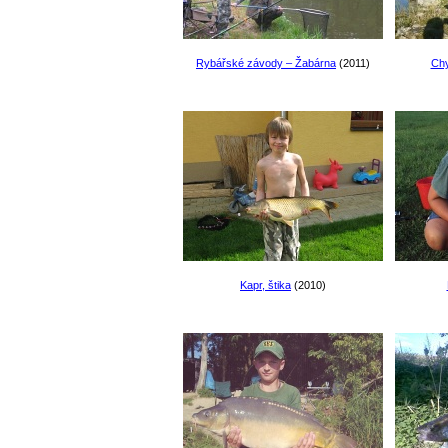
Rybářské závody – Žabárna
(2011)
Chy
Kapr, štika
(2010)