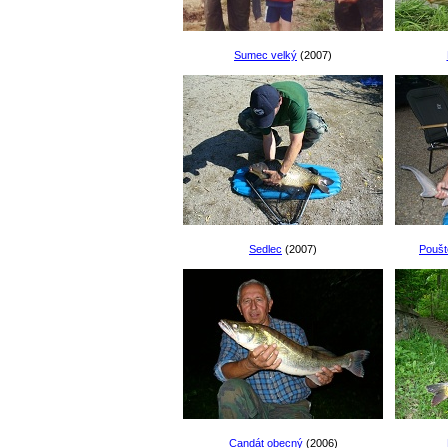
Sumec velký
(2007)
Sedlec
(2007)
Poušt
Candát obecný
(2006)