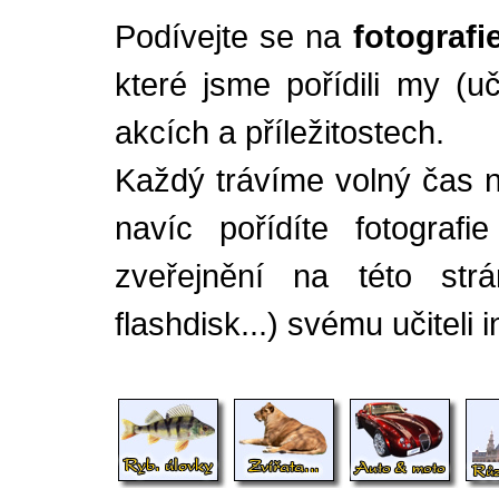
Podívejte se na
fotografi
které jsme pořídili my (u
akcích a příležitostech.
Každý trávíme volný čas 
navíc pořídíte fotograf
zveřejnění na této str
flashdisk...) svému učiteli i