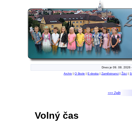
Dnes je 09. 08. 2026 
Archiv
|
O škole
|
E-deska
|
Zaměstnanci
|
Žáci
|
S
<<< Zpět
Volný čas